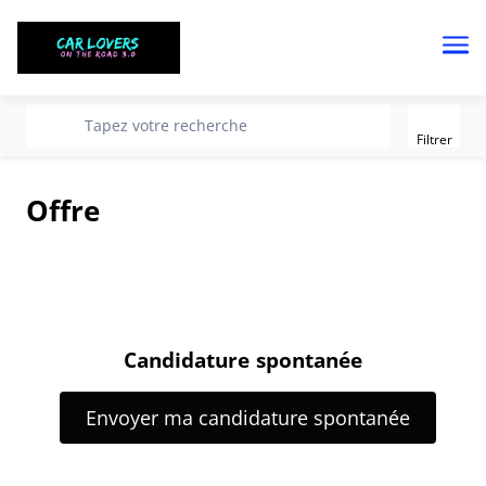
Me
Filter
recherche
Tapez votre recherche
Filtrer
Offre
Candidature spontanée
Envoyer ma candidature spontanée